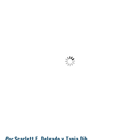
Por
Scarlett E. Delgado
y
Tania Dib
,