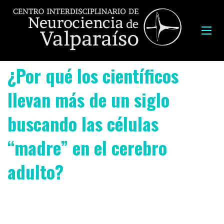
¿Por qué los científicos
llevan más de un siglo
buscando las células
“madre” en el cerebro
adulto?