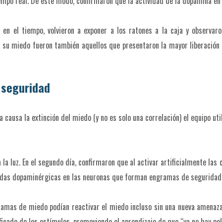
empo real. De este modo, confirmaron que la actividad de la dopamina en 
 en el tiempo, volvieron a exponer a los ratones a la caja y observa
 su miedo fueron también aquellos que presentaron la mayor liberació
 seguridad
ausa la extinción del miedo (y no es solo una correlación) el equipo util
a la luz. En el segundo día, confirmaron que al activar artificialmente 
tradas dopaminérgicas en las neuronas que forman engramas de seguridad 
amas de miedo podían reactivar el miedo incluso sin una nueva amenaza
icado de los estímulos, promoviendo el aprendizaje de que “ya no hay pel