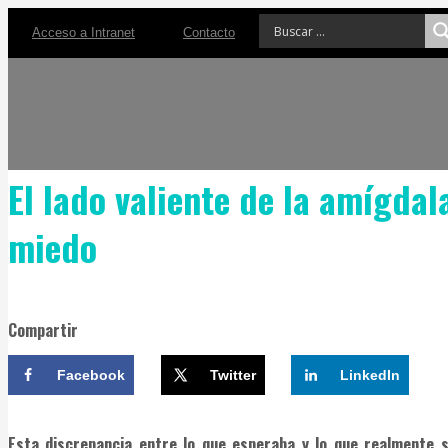
Acceso a Intranet
Contacto
El lado valiente de la amígda
miedo
Compartir
Facebook
Twitter
LinkedIn
Esta discrepancia entre lo que esperaba y lo que realmente s