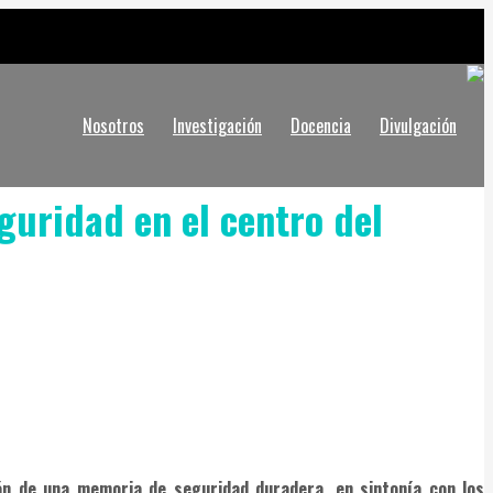
Nosotros
Investigación
Docencia
Divulgación
guridad en el centro del
ión de una memoria de seguridad duradera, en sintonía con los