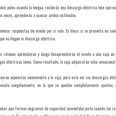
mbos polos usando la lengua, recibirás una descarga eléctrica leve que 
ias veces, aprenderás a asociar ambos estímulos.
ovocar respuestas de miedo por sí solo. Es decir, si se presenta un soni
e no llegue la descarga eléctrica.
os ratones aprendieran y luego desaprendieran el miedo a una caja en t
s eléctricas leves. Como resultado, la caja adquirió un valor emocional n
fueron expuestos nuevamente a la caja, pero esta vez sin descargas eléct
llamada congelamiento, en la que se quedan completamente quietos, 
uronas que forman engramas de seguridad aumentaba justo cuando los rato