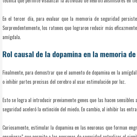
técnica que permite visualizar la actividad de neurotransmisores en ti
En el tercer día, para evaluar que la memoria de seguridad persiste
Sorprendentemente, los ratones que lograron reducir más eficazmente
amígdala.
Rol causal de la dopamina en la memoria de
Finalmente, para demostrar que el aumento de dopamina en la amígdala c
o inhibir partes precisas del cerebro al usar estimulación por luz.
Esto se logra al introducir previamente genes que las hacen sensibles 
seguridad aceleró la extinción del miedo. En cambio, al inhibir las en
Curiosamente, estimular la dopamina en las neuronas que forman engr
enseñanza” que permite a las neuronas de seguridad actualizar el signif