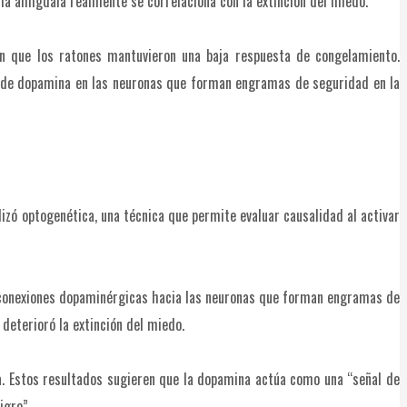
la amígdala realmente se correlaciona con la extinción del miedo.
ron que los ratones mantuvieron una baja respuesta de congelamiento.
n de dopamina en las neuronas que forman engramas de seguridad en la
izó optogenética, una técnica que permite evaluar causalidad al activar
las conexiones dopaminérgicas hacia las neuronas que forman engramas de
deterioró la extinción del miedo.
. Estos resultados sugieren que la dopamina actúa como una “señal de
igro”.