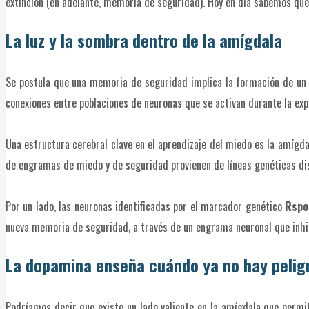
extinción (en adelante, memoria de seguridad). Hoy en día sabemos que 
La luz y la sombra dentro de la amígdala
Se postula que una memoria de seguridad implica la formación de un e
conexiones entre poblaciones de neuronas que se activan durante la ex
Una estructura cerebral clave en el aprendizaje del miedo es la amígd
de engramas de miedo y de seguridad provienen de líneas genéticas dis
Por un lado, las neuronas identificadas por el marcador genético
Rspo
nueva memoria de seguridad, a través de un engrama neuronal que inhib
La dopamina enseña cuándo ya no hay pelig
Podríamos decir que existe un lado valiente en la amígdala que perm