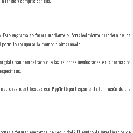
a inhibe y compite con ella.
ro. Este engrama se forma mediante el fortalecimiento duradero de las
nal permite recuperar la memoria almacenada.
 amígdala han demostrado que las neuronas involucradas en la formación
específicos.
s neuronas identificadas con
Ppp1r1b
participan en la formación de una
uronas a formar engramas de seguridad? El equipo de investigación de