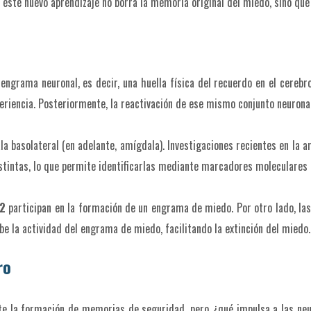
este nuevo aprendizaje no borra la memoria original del miedo, sino que l
ngrama neuronal, es decir, una huella física del recuerdo en el cereb
periencia. Posteriormente, la reactivación de ese mismo conjunto neuro
ala basolateral (en adelante, amígdala). Investigaciones recientes en la
tintas, lo que permite identificarlas mediante marcadores moleculares 
2
participan en la formación de un engrama de miedo. Por otro lado, la
e la actividad del engrama de miedo, facilitando la extinción del miedo.
ro
ite la formación de memorias de seguridad, pero ¿qué impulsa a las ne