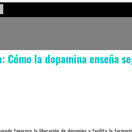
la: Cómo la dopamina enseña se
ucede favorece la liberación de dopamina y facilita la formac