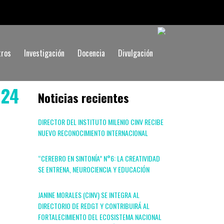
tros
Investigación
Docencia
Divulgación
 24
Noticias recientes
DIRECTOR DEL INSTITUTO MILENIO CINV RECIBE
NUEVO RECONOCIMIENTO INTERNACIONAL
“CEREBRO EN SINTONÍA” N°6: LA CREATIVIDAD
SE ENTRENA, NEUROCIENCIA Y EDUCACIÓN
JANINE MORALES (CINV) SE INTEGRA AL
DIRECTORIO DE REDGT Y CONTRIBUIRÁ AL
FORTALECIMIENTO DEL ECOSISTEMA NACIONAL