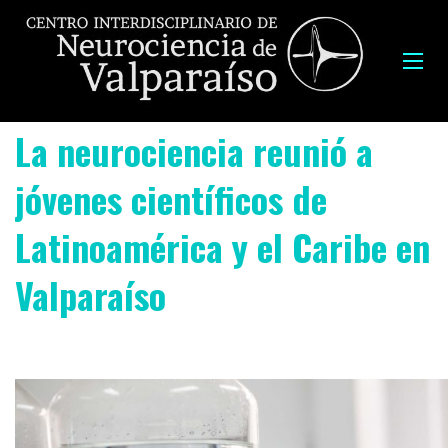
La neurociencia reunió a
jóvenes científicos de
Latinoamérica y el Caribe en
Valparaíso