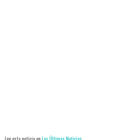
Lee esta noticia en
Las Últimas Noticias