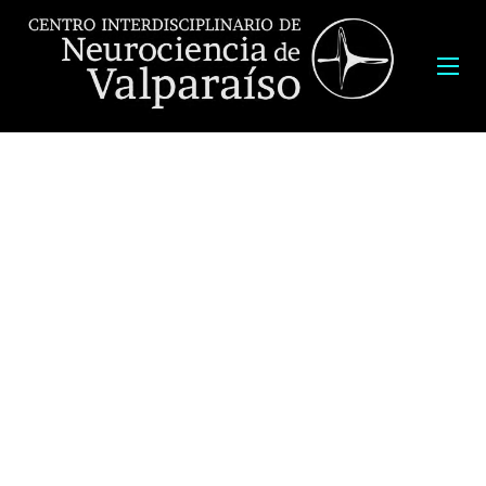
Expositor:
Brigitte Van Zundert
, PhD, Profesor Titular, Laboratorio
de Plasticidad Neuronal y Neuroepigenética, Centro de
Investigaciones Biomédicas, Centro de Envejecimiento y
Regeneración, Fac. Ciencias de la Vida y Fac. Medicina, Universidad
Andrés Bello.
Fecha:
viernes 3 de agosto
2018, a las 12:00 hrs
Lugar:
Auditorio de la Facultad de Ciencias
, Edificio del
Decanato, Universidad de Valparaíso. Avenida Gran Bretaña 1111,
Playa Ancha, Valparaíso.